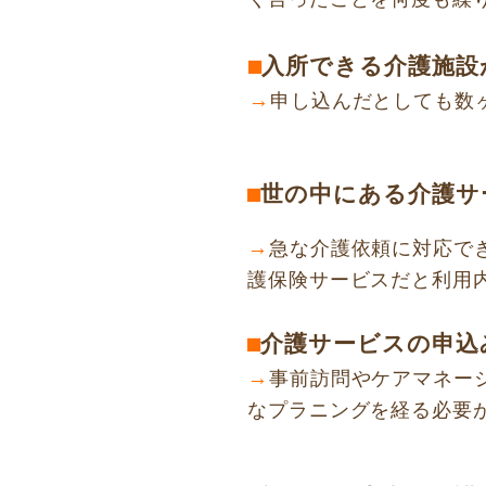
入所できる介護施設
⬛︎
→
申し込んだとしても数
世の中にある介護サ
⬛︎
→
急な介護依頼に対応で
護保険サービスだと利用内
介護サービスの申込
⬛︎
→
事前訪問やケアマネー
なプラニングを経る必要