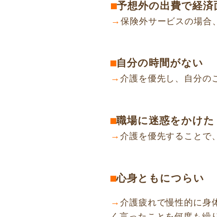
予想外の出費で経済
⬛︎
→
保険外サービスの場合、
自分の時間がない
⬛︎
→
介護を優先し、自分の
職場に迷惑をかけた
⬛︎
→
介護を優先することで
心身ともにつらい
⬛︎
→
介護疲れで慢性的に身
く言ったことを何度も繰