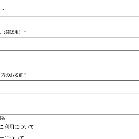
ス
*
ス（確認用）
*
く方のお名前
*
内容
ご利用について
ーについて